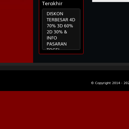
5860
Terakhir
9
Istri Sejati
DISKON
Mobil - Se
TERBESAR 4D
70% 3D 60%
2D 30% &
10
Peti Mati 
INFO
Arjuna da
PASARAN
TOGEL
28-02-2024
11
Raja - Nag
17:10:52
Samiaji
Cara Pasang
Versi WAP
12
Wanita Can
Dan BBFS
© Copyright 2014 - 20
Bubuk - O
30-10-2020
00:51:57
INFO JADWAL
13
Ahli Nujum
BANK
Abiyasa
OFFLINE
30-10-2020
14
Orang Buta
00:51:40