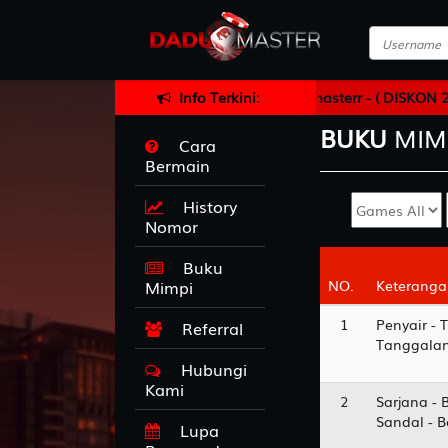
KAN LINK ALTERNATIF : heylink.me/dadumasterr - ( DISKON 2
Info Terkini:
BUKU
MIM
Cara
Bermain
History
Nomor
Buku
NO.
NO.
Keteranga
Keteranga
Mimpi
1
Penyair - 
Referral
Tanggalan
Hubungi
Kami
2
Sarjana - 
Sandal - 
Lupa