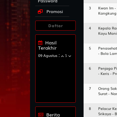
Password
3
Kwan Im -
Promosi
Kangkung 
Daftar
4
Kepala Ra
Kayu Manis
Hasil
Terakhir
5
Penasehat
- Bola La
09 Agustus 2026
HKSIANG
4008
6
Penjaga Pi
- Keris - 
MONGOLIA
1361
7
Orang Sak
TOTOWUHAN
Surat - N
00
9813
8
Pelacur Ke
TOTOWUHAN
Srikaya - 
Berita
09